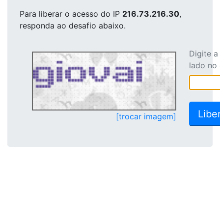
Para liberar o acesso
do IP
216.73.216.30
,
responda ao desafio abaixo.
Digite 
lado no
[trocar imagem]