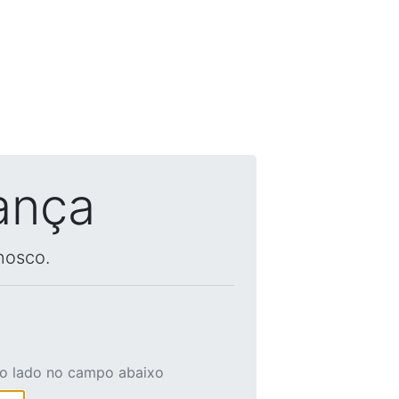
ança
nosco.
ao lado no campo abaixo