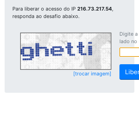
Para liberar o acesso
do IP
216.73.217.54
,
responda ao desafio abaixo.
Digite 
lado no
[trocar imagem]