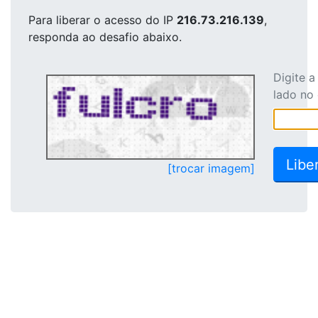
Para liberar o acesso
do IP
216.73.216.139
,
responda ao desafio abaixo.
Digite 
lado no
[trocar imagem]