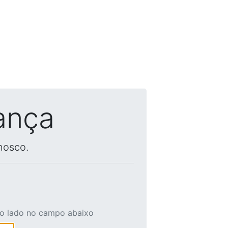
ança
nosco.
ao lado no campo abaixo